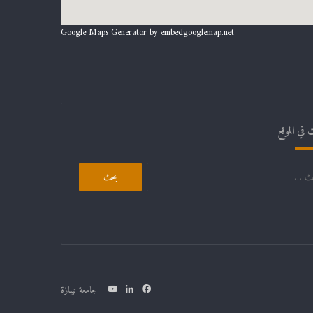
Google Maps Generator by
embedgooglemap.net
 في الموقع
البحث
عن:
فيسبوك
لينكدإن
يوتيوب
جامعة تيبازة