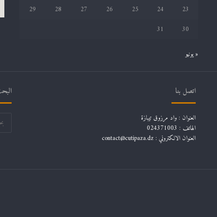
29
28
27
26
25
24
23
31
30
« يونيو
اتصل بنا
البحث
العنوان : واد مرزوق تيبازة
الهاتف : 024371003
العنوان الالكتروني : contact@cutipaza.dz