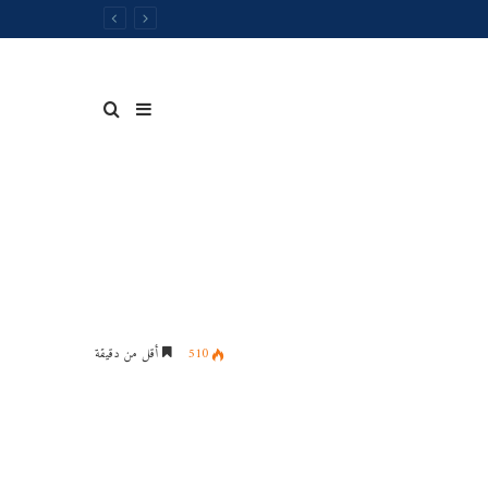
إضافة
بحث
عمود
عن
510
أقل من دقيقة
جانبي
جدول
توقيت
المحاضرات
الخاصةبالسداسي