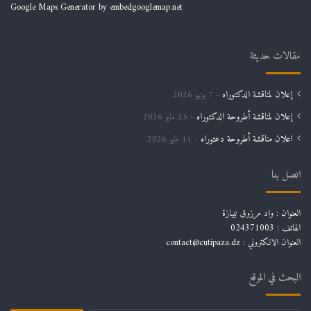
Google Maps Generator by
embedgooglemap.net
مقالات حديثة
إعلان لمناقشة الدكتوراه
7 يونيو 2026
إعلان لمناقشة أطروحة الدكتوراه
25 مايو 2026
اعلان مناقشة أطروحة دعتوراه
11 مايو 2026
اتصل بنا
العنوان : واد مرزوق تيبازة
الهاتف : 024371003
العنوان الالكتروني : contact@cutipaza.dz
البحث في الموقع