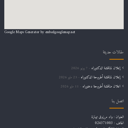
Google Maps Generator by
embedgooglemap.net
مقالات حديثة
إعلان لمناقشة الدكتوراه
7 يونيو 2026
إعلان لمناقشة أطروحة الدكتوراه
25 مايو 2026
اعلان مناقشة أطروحة دعتوراه
11 مايو 2026
اتصل بنا
العنوان : واد مرزوق تيبازة
الهاتف : 024371003