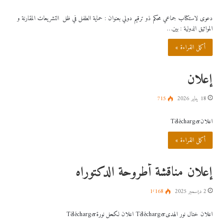
دعوى لاستكتاب جماعي محكم ذو ترقيم دولي بعنوان : حماية الطفل في ظل التشريعات المقارنة و
المواثيق الدولية : بين…
أكمل القراءة »
إعلان
18 يناير 2026
715
اعلانTélécharger
أكمل القراءة »
إعلان مناقشة أطروحة الدكتوراه
2 ديسمبر 2025
1٬168
اعلان ختال نور الهدىTélécharger اعلان لكحل نورةTélécharger