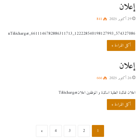
إعلان
29 أكتوبر 2025
841
574327086_122228540198127993_6611146782886311713_nTélécharger
أكمل القراءة »
إعلان
26 أكتوبر 2025
666
اعلان لفائدة الطلبة اساتذة و الموظفين اعلانTélécharger
أكمل القراءة »
»
4
3
2
1