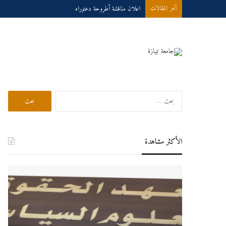
إعلان مناقشة دكتوراه
آخر المقالات
بحث في الموقع
البحث
عن:
الأكثر مشاهدة
اعلان
درو
هام
عبر
لطلبة
الخط
السنة
للسنة
الثانية
الجام
ماستر
025