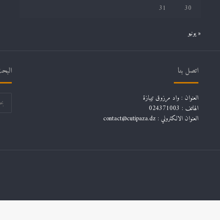
31
30
« يونيو
اتصل بنا
البحث
العنوان : واد مرزوق تيبازة
الهاتف : 024371003
العنوان الالكتروني : contact@cutipaza.dz