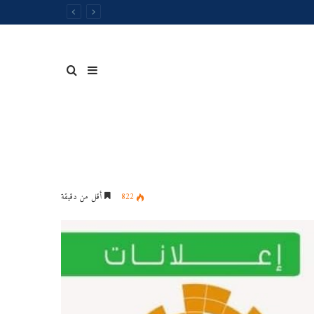
إضافة
بحث
عمود
عن
822
أقل من دقيقة
جدول
توقيت
جانبي
المحاضرات
الخاصةبالسداسي
الثاني
للسنة