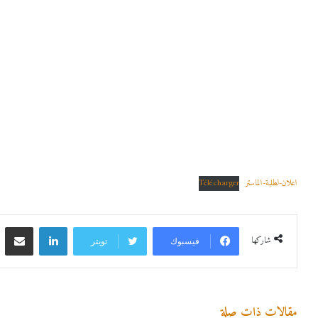
اعلان-لطلبة-الماستر
Télécharger
لينكدإن
مشاركة 
شاركها
فيسبوك
تويتر
مقالات ذات صلة