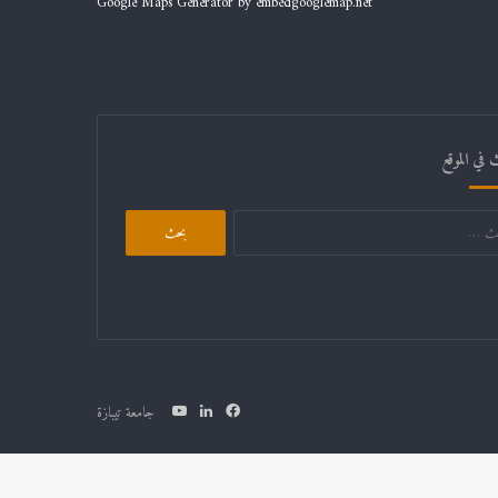
Google Maps Generator by
embedgooglemap.net
 في الموقع
البحث
عن:
فيسبوك
لينكدإن
يوتيوب
جامعة تيبازة