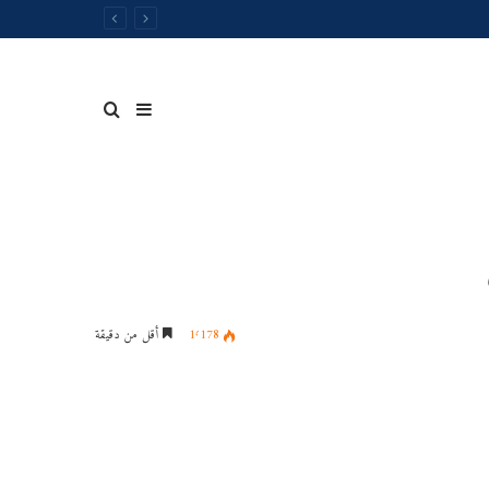
إضافة
بحث
عمود
عن
1٬178
أقل من دقيقة
جدول
جانبي
توقيت
المحاضرات
الخاصةبالسداسي
الثاني