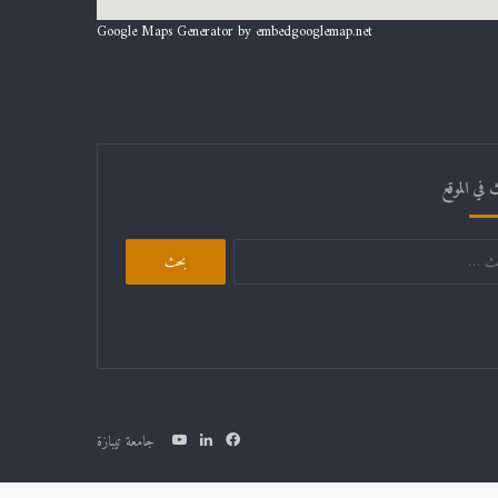
Google Maps Generator by
embedgooglemap.net
 في الموقع
البحث
عن:
فيسبوك
لينكدإن
يوتيوب
جامعة تيبازة