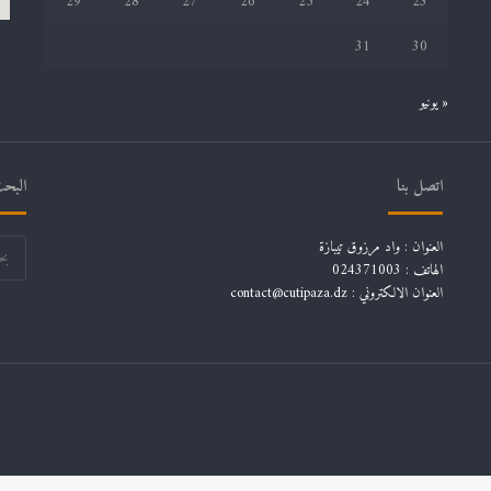
29
28
27
26
25
24
23
31
30
« يونيو
اتصل بنا
البحث
العنوان : واد مرزوق تيبازة
الهاتف : 024371003
العنوان الالكتروني : contact@cutipaza.dz