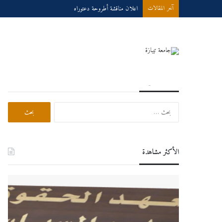
اعلان مناقشة أطروحة دعتوراه
آخر المقالات
بحث في الموقع
البحث
عن:
الأكثر مشاهدة
اعلان
درو
هام
عبر
لطلبة
الخط
السنة
للسنة
الثانية
الجام