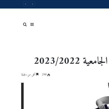
إضافة
بحث
 2023/2022
عمود
عن
290
أقل من دقيقة
جدول
جانبي
توقيت
المحاضرات
الخاصةبالسداسي
الثاني