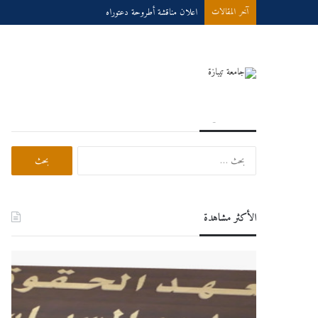
اعلان مناقشة أطروحة دعتوراه
آخر المقالات
بحث في الموقع
البحث
عن:
الأكثر مشاهدة
اعلان
درو
هام
عبر
لطلبة
الخط
السنة
للسنة
الثانية
الجام