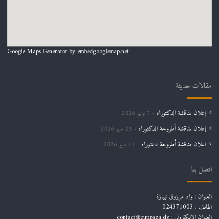
Google Maps Generator by
embedgooglemap.net
مقالات حديثة
إعلان لمناقشة الدكتوراه
7 يونيو 2026
إعلان لمناقشة أطروحة الدكتوراه
25 مايو 2026
اعلان مناقشة أطروحة دعتوراه
11 مايو 2026
اتصل بنا
العنوان : واد مرزوق تيبازة
الهاتف : 024371003
العنوان الالكتروني : contact@cutipaza.dz