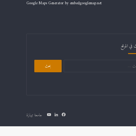
Google Maps Generator by
embedgooglemap.net
 في الموقع
البحث
عن:
فيسبوك
لينكدإن
يوتيوب
جامعة تيبازة