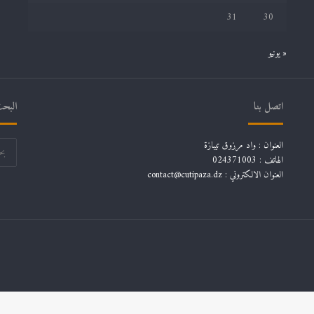
31
30
« يونيو
اتصل بنا
البحث
العنوان : واد مرزوق تيبازة
الهاتف : 024371003
العنوان الالكتروني : contact@cutipaza.dz