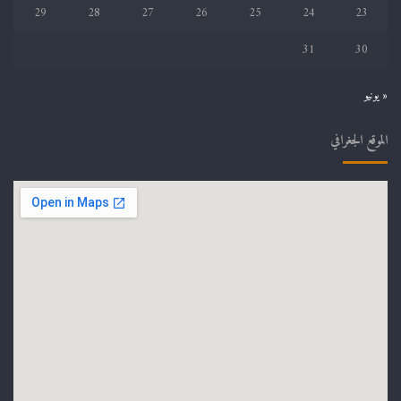
29
28
27
26
25
24
23
31
30
« يونيو
الموقع الجغرافي