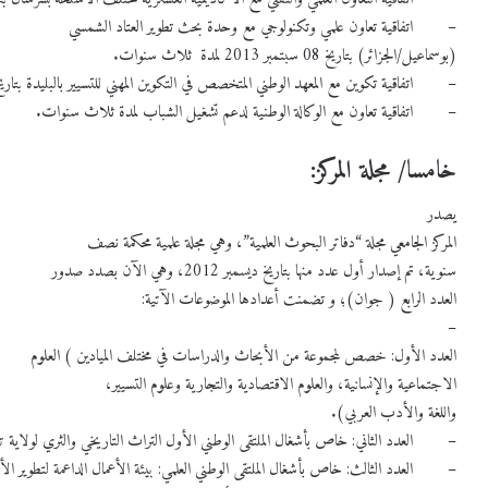
– اتفاقية تعاون علمي وتكنولوجي مع وحدة بحث تطوير العتاد الشمسي
(بوسماعيل/الجزائر) بتاريخ 08 سبتمبر 2013 لمدة ثلاث سنوات.
– اتفاقية تكوين مع المعهد الوطني المتخصص في التكوين المهني للتسيير بالبليدة بتاريخ 19 سبتمبر 2013 لمدة ثلاثة أشه
– اتفاقية تعاون مع الوكالة الوطنية لدعم تشغيل الشباب لمدة ثلاث سنوات.
خامسا/ مجلة المركز:
يصدر
المركز الجامعي مجلة “دفاتر البحوث العلمية”، وهي مجلة علمية محكمة نصف
سنوية، تم إصدار أول عدد منها بتاريخ ديسمبر 2012، وهي الآن بصدد صدور
العدد الرابع ( جوان)؛ و تضمنت أعدادها الموضوعات الآتية:
–
العدد الأول: خصص لمجموعة من الأبحاث والدراسات في مختلف الميادين ) العلوم
الاجتماعية والإنسانية، والعلوم الاقتصادية والتجارية وعلوم التسيير،
واللغة والأدب العربي).
– العدد الثاني: خاص بأشغال الملتقى الوطني الأول التراث التاريخي والثري لولاية تي
– العدد الثالث: خاص بأشغال الملتقى الوطني العلمي: بيئة الأعمال الداعمة لتطوير الأسو