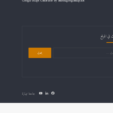
Google Maps Generator by
embedgooglemap.net
 في الموقع
البحث
عن:
فيسبوك
لينكدإن
يوتيوب
جامعة تيبازة