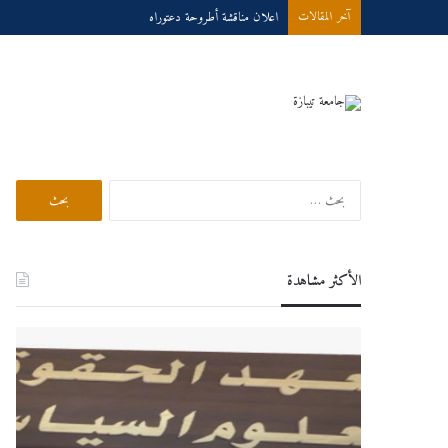
اعلان مناقشة أطروحة دعتوراه
آخر المقالات
بحث في الموقع
البحث
عن:
الأكثر مشاهدة
اعلان
درو
هام
عبر
لطلبة
الخط
السنة
للسنة
الثانية
الجام
ماستر
025