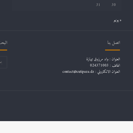
31
30
« يونيو
اتصل بنا
البحث
العنوان : واد مرزوق تيبازة
الهاتف : 024371003
العنوان الالكتروني : contact@cutipaza.dz