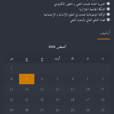
المديرية العامة للبحث العلمي و التطوير التكنولوجي
الشبكة الجامعية الجزائرية
الوكالة الموضوعاتية للبحث في العلوم الإنسانية و الإجتماعية
فضاء التعليم العالي والبحث العلمي
أرشيف
أغسطس 2026
د
ن
ث
أرب
خ
ج
س
1
8
7
6
5
4
3
2
15
14
13
12
11
10
9
22
21
20
19
18
17
16
29
28
27
26
25
24
23