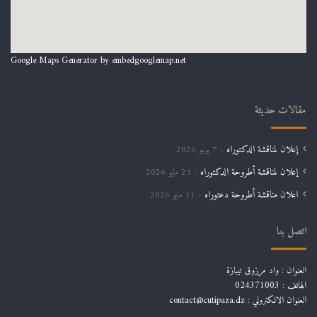
Google Maps Generator by
embedgooglemap.net
مقالات حديثة
إعلان لمناقشة الدكتوراه
7 يونيو 2026
إعلان لمناقشة أطروحة الدكتوراه
25 مايو 2026
اعلان مناقشة أطروحة دعتوراه
11 مايو 2026
اتصل بنا
العنوان : واد مرزوق تيبازة
الهاتف : 024371003
العنوان الالكتروني : contact@cutipaza.dz