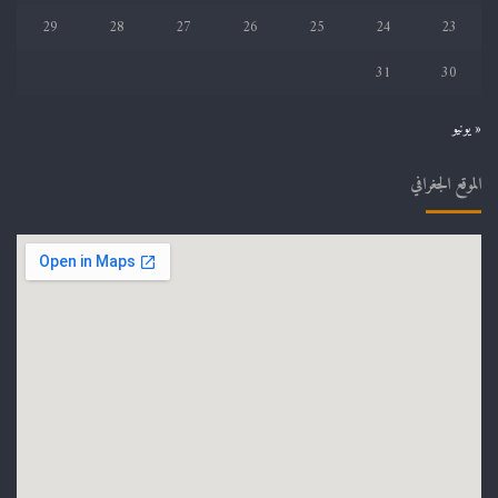
29
28
27
26
25
24
23
31
30
« يونيو
الموقع الجغرافي