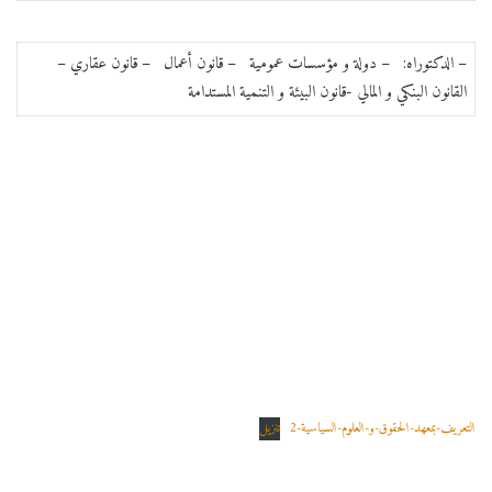
– الدكتوراه: – دولة و مؤسسات عمومية – قانون أعمال – قانون عقاري –
القانون البنكي و المالي -قانون البيئة و التنمية المستدامة
التعريف-بمعهد-الحقوق-و-العلوم-السياسية-2
تنزيل