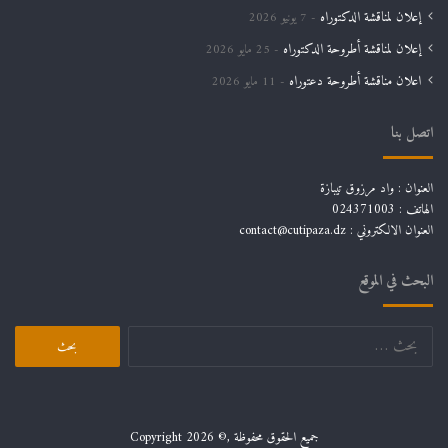
إعلان لمناقشة الدكتوراه
7 يونيو 2026
إعلان لمناقشة أطروحة الدكتوراه
25 مايو 2026
اعلان مناقشة أطروحة دعتوراه
11 مايو 2026
اتصل بنا
العنوان : واد مرزوق تيبازة
الهاتف : 024371003
العنوان الالكتروني : contact@cutipaza.dz
البحث في الموقع
البحث
عن:
جميع الحقوق محفوظة ,© Copyright 2026