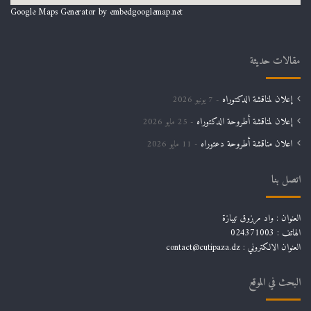
Google Maps Generator by
embedgooglemap.net
مقالات حديثة
إعلان لمناقشة الدكتوراه
7 يونيو 2026
إعلان لمناقشة أطروحة الدكتوراه
25 مايو 2026
اعلان مناقشة أطروحة دعتوراه
11 مايو 2026
اتصل بنا
العنوان : واد مرزوق تيبازة
الهاتف : 024371003
العنوان الالكتروني : contact@cutipaza.dz
البحث في الموقع