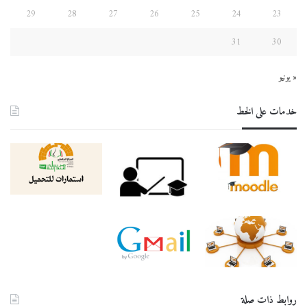
29
28
27
26
25
24
23
31
30
« يونيو
خدمات على الخط
روابط ذات صلة