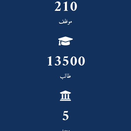
210
موظف
13500
طالب
5