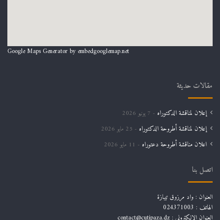
Google Maps Generator by
embedgooglemap.net
مقالات حديثة
إعلان لمناقشة الدكتوراه
7 يونيو 2026
إعلان لمناقشة أطروحة الدكتوراه
25 مايو 2026
اعلان مناقشة أطروحة دعتوراه
11 مايو 2026
اتصل بنا
العنوان : واد مرزوق تيبازة
الهاتف : 024371003
العنوان الالكتروني : contact@cutipaza.dz