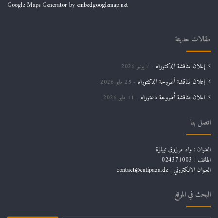
Google Maps Generator by
embedgooglemap.net
مقالات حديثة
إعلان لمناقشة الدكتوراه
7 يونيو 2026
إعلان لمناقشة أطروحة الدكتوراه
25 مايو 2026
اعلان مناقشة أطروحة دعتوراه
11 مايو 2026
اتصل بنا
العنوان : واد مرزوق تيبازة
الهاتف : 024371003
العنوان الالكتروني : contact@cutipaza.dz
البحث في الموقع