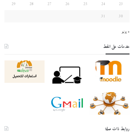
29
28
27
26
25
24
23
31
30
« يونيو
خدمات على الخط
روابط ذات صلة