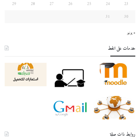
29
28
27
26
25
24
23
31
30
« يونيو
خدمات على الخط
روابط ذات صلة