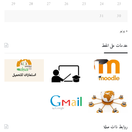
29
28
27
26
25
24
23
31
30
« يونيو
خدمات على الخط
روابط ذات صلة