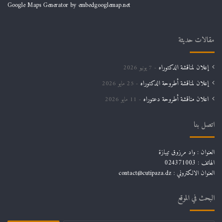
Google Maps Generator by
embedgooglemap.net
مقالات حديثة
إعلان لمناقشة الدكتوراه
7 يونيو 2026
إعلان لمناقشة أطروحة الدكتوراه
25 مايو 2026
اعلان مناقشة أطروحة دعتوراه
11 مايو 2026
اتصل بنا
العنوان : واد مرزوق تيبازة
الهاتف : 024371003
العنوان الالكتروني : contact@cutipaza.dz
البحث في الموقع