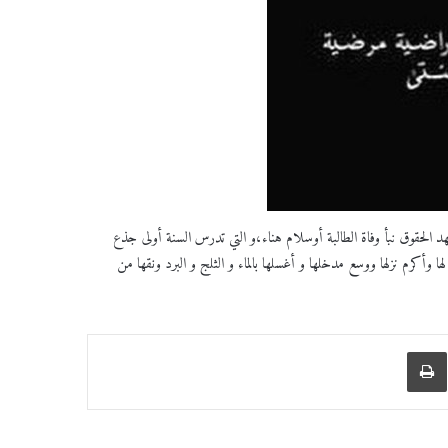
هد الحقوق نبأ وفاة الطالبة أوسلام هناء،و التي تدرس السنة أولى جذع
ها وأكرم نزلها ووسع مدخلها و أغسلها بالماء و الثلج و البرد ونقها من
عبر البريد
طباعة