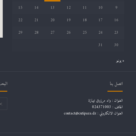
15
14
13
12
11
10
9
22
21
20
19
18
17
16
29
28
27
26
25
24
23
31
30
« يونيو
اتصل بنا
البحث
العنوان : واد مرزوق تيبازة
الهاتف : 024371003
العنوان الالكتروني : contact@cutipaza.dz