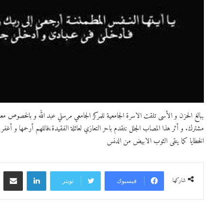
ببالغ الحزن و الأسى تلقت الاسرة الجامعية للمركز الجامعي مرسلي عبد الله و بالخصوص مع
مشترك. و أثر هذا المصاب الجلل نتقدم باحر التعازي لعائلة الفقيدة،فاللهم أرحمها و أغفر ل
الخطايا كما ينقى الثوب الابيض من الدنس
لينكدإن
مشاركة 
شاركها
فيسبوك
تويتر