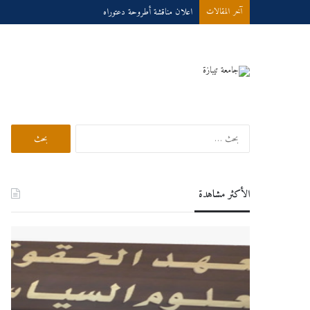
اعلان مناقشة أطروحة دعتوراه
آخر المقالات
بحث في الموقع
البحث
عن:
الأكثر مشاهدة
اعلان
درو
هام
عبر
لطلبة
الخط
السنة
للسنة
الثانية
الجام
ماستر
025