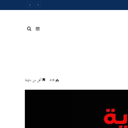
إضافة
بحث
عمود
عن
418
أقل من دقيقة
جدول
توقيت
جانبي
المحاضرات
الخاصةبالسداسي
الثاني
للسنة