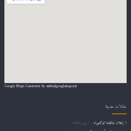
Google Maps Generator by
embedgooglemap.net
مقالات حديثة
إعلان لمناقشة الدكتوراه
7 يونيو 2026