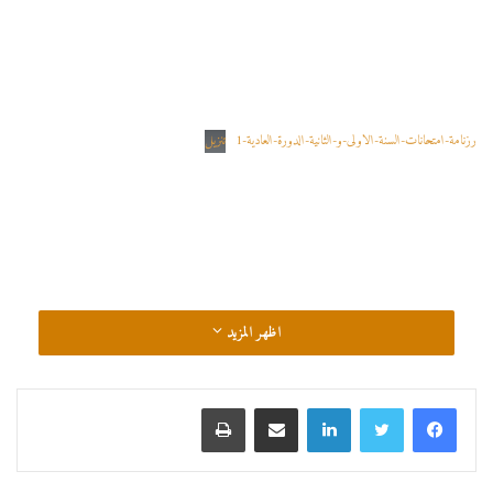
رزنامة-امتحانات-السنة-الاولى-و-الثانية-الدورة-العادية-1
تنزيل
اظهر المزيد
لينكدإن
مشاركة عبر البريد
طباعة
رزنامة-امتحانات-السنة-الثالثة-الدورة-العادية-1
تنزيل