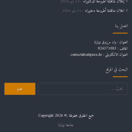
إعلان لمناقشة أطروحة الدكتوراه
25 مايو 2026
اعلان مناقشة أطروحة دعتوراه
11 مايو 2026
اتصل بنا
العنوان : واد مرزوق تيبازة
الهاتف : 024371003
العنوان الالكتروني : contact@cutipaza.dz
البحث في الموقع
البحث
عن:
جميع الحقوق محفوظة ,© Copyright 2026
جامعة تيبازة