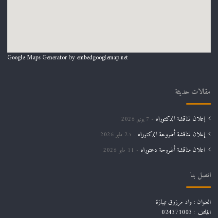
Google Maps Generator by
embedgooglemap.net
مقالات حديثة
إعلان لمناقشة الدكتوراه
7 يونيو 2026
إعلان لمناقشة أطروحة الدكتوراه
25 مايو 2026
اعلان مناقشة أطروحة دعتوراه
11 مايو 2026
اتصل بنا
العنوان : واد مرزوق تيبازة
الهاتف : 024371003