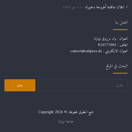
اعلان مناقشة أطروحة دعتوراه
11 مايو 2026
اتصل بنا
العنوان : واد مرزوق تيبازة
الهاتف : 024371003
العنوان الالكتروني : contact@cutipaza.dz
البحث في الموقع
البحث
عن:
جميع الحقوق محفوظة ,© Copyright 2026
جامعة تيبازة