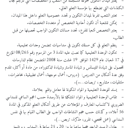
– يعتبر ميدان التكوين مجموعة منسجمة من الشعب و التخصصات التي تترجم مجال
الكفاءات التي تضطلع بها مؤسسة التعليم العالي.
– تعتبر الشعب تفرعا لميدان التكوين و تحدد خصوصية التعليم داخل هذا الميدان.
– يمكن للشعبة أن تكون أحادية التخصص أو متعددة التخصصات.
– يعتبر التخصص تشعبا للفرع، تحدد مسالك التكوين الواجب تحصيلها من قبل
الطالب.
– ينظم التعليم في كل مسلك تكوين في سداسيات تتضمن وحدات تعليمية.
– تتكون الوحدة التعليمية كما نصت عليه المادة 3 من المرسوم رقم 08/265 المؤرخ
في 17 شعبان عام 1429 الموافق 19 غشت سنة 2008 المتضمن نظام الدارسات
للحصول على شهادة الليسانس و شهادة الماستر وشهادة الدكتوراه، من مادة أو أكثر، تقدم
وفق عدة أشكال من التدريس: (دروس، أعمال موجهة، أعمال تطبيقية، محاضرات،
ملتقيات، مشاريع، تربصات…..).
– يسند للوحدة التعليمية و المواد المكونة لها معامل وتقيم بعلامة.
– تقاس الوحدة التعليمية و المواد المشكلة لها بالأرصدة حسب الحجم الساعي للسداسي
الضروري لاكتساب المعارف و المؤهلات عن طريق أشكال التعليم المذكور في المادة
56 أعلاه، و كذلك حسب حجم النشاطات الواجب على الطالب القيام بها في نفس
السداسي (عمل شخصي، تقرير، مذكرة، تربص…).
– يعادل الرصيد الواحد حجما ساعيا ما بين 20 و 25 ساعة في السداسي، و يشمل