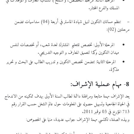
المرحلة الثالثة: مرحلة التخصص، و تسمح باكتساب المعارف و المؤهلات في
المسلك والفرع المختار.
– تنظم مسالك التكوين لنيل شهادة الماستر في أربعة (04) سداسيات تضمن
مرحلتين (02):
المرحلة الأولى: تخصص للتعليم المشترك لعدة شعب، أو تخصصات لنفس
ميدان التكوين وكذا لتعميق المعارف و التوجيه التدريجي.
المرحلة الثانية: تتضمن تخصص التكوين و تدريب الطالب على البحث و تحرير
مذكرة.
8- مهـام عـملـية الإشـراف:
يعد الإشراف مهمة متابعة ومرافقة دائمة لطالب السنة الأولى بهدف تمكينه من الاندماج
في الحياة الجامعية وتسهيل حصوله على المعلومات حول عالم الشغل حسب القرار رقم
713 المؤرخ في 03 نوفمبر 2011.
وبهذه الصفة، تكتسي مهمة الإشراف جوانب عديدة، منها على الخصوص: