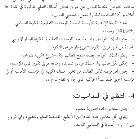
ساعات التدريس المقدمة للطالب عن طريق مختلف أشكال التعليم المذكورة في المادة 56
أعلاه،و كذا الساعات المقدرة للعمل الشخصي للطالب.
– تحدد القيمة الإجمالية للأرصدة المسندة للوحدات التعليمية المكونة للسداسي
بثلاثين(30) رصيدا.
– يعتبر المسلك النموذجي ترتيبا منسجما للوحدات التعليمية المكونة للمسار الدراسي
المحددة من قبل فريق التكوين ضمن إطار عرض التكوين،
– ينظم المسلك النموذجي بصفة تسمح للطالب ببناء مشروع تكوينه تدريجيا.
– يمكن لكل طالب بناء مسلك فردي بمساعدة ومتابعة فريق تكوين لدى المؤسسة.
– يعتبر المعبر فرصة تمكن الطالب من تعديل مسلك تكوينه في مؤسسته الأصلية أو في
مؤسسة أخرى طبقا لمبدأ الحركية الذي جاء به نظام ل.م.د.
4- التنظـيم في السداسيـات:
– يعتبر السداسي المدة الدورية للتعليم.
– يحوي كل سداسي عددا محددا من الأسابيع المخصصة للتعليم وللتقييم، وهي تتراوح
بين 14 و16 أسبوعا في السداسي الواحد.