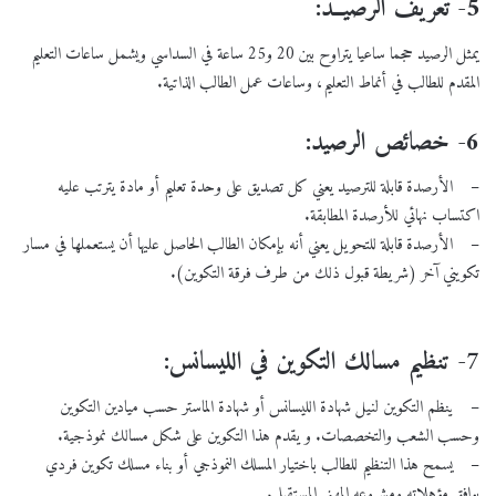
5- تعريف الرصيــد:
يمثل الرصيد حجما ساعيا يتراوح بين 20 و25 ساعة في السداسي ويشمل ساعات التعليم
المقدم للطالب في أنماط التعليم، وساعات عمل الطالب الذاتية.
6- خصائص الرصيد:
– الأرصدة قابلة للترصيد يعني كل تصديق على وحدة تعليم أو مادة يترتب عليه
اكتساب نهائي للأرصدة المطابقة.
– الأرصدة قابلة للتحويل يعني أنه بإمكان الطالب الحاصل عليها أن يستعملها في مسار
تكويني آخر (شريطة قبول ذلك من طرف فرقة التكوين).
7- تنظيم مسالك التكوين في الليسانس:
– ينظم التكوين لنيل شهادة الليسانس أو شهادة الماستر حسب ميادين التكوين
وحسب الشعب والتخصصات. و يقدم هذا التكوين على شكل مسالك نموذجية.
– يسمح هذا التنظيم للطالب باختيار المسلك النموذجي أو بناء مسلك تكوين فردي
يوافق مؤهلاته ومشروعه المهني المستقبلي.