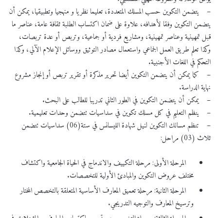
– يتضمن التكوين حسب المسلك المتعددة، تعليما نظريا و منهجيا وتطبيقيا، يمكن أن
يتضمن التكوين وفقا لأهدافه، علاوة على ضمان اكتساب الطلبة ثقافة عامة، عناصر ما
قبل تمهينية وعناصر تمهينية، ومشاريع فردية أو جماعية، وتربص أو عدة تربصات،
وكذا تعلم طريق العمل الجماعي واستعمال مصادر التوثيق ووسائل الإعلام الآلي، وكذا
التحكم في اللغات الأجنبية.
– كما يمكن أن يتضمن التكوين أيضا تحرير مذكرة أو تقرير تربص أو إنجاز مشروع
نهاية الدراسة.
– يمكن أن يتضمن التكوين في الطور الثاني تدريبا للطالب على البحث.
– ينظم التعليم في كل مسلك تكوين في سداسيات تتضمن وحدات تعليمية.
– تنظم مسالك التكوين لنيل شهادة الليسانس في ستة(06) سداسيات تتضمن
ثلاث (03) مراحل:
المرحلة الأولى: مرحلة التكييف والاندماج في الحياة الجامعية واكتشاف
مختلف عروض التكوين والمبادئ الأولية للتخصصات.
المرحلة الثانية: مرحلة تعميق المعارف الأساسية المتعلقة بالتخصص المختار
وترسيخ المعارف والتوجيه التدريجي.