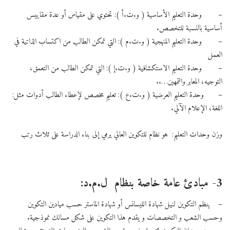
– وحدة التعليم الأساسية ( و.ت.أ ): تحتوي على مقياس أو عدة مقاييس
أساسية بالنسبة للتخصص.
– وحدة التعليم المنهجية ( و.ت.م ): التي تمكن الطالب من اكتساب الذاتية في
العمل
– وحدة التعليم الاستكشافية ( و.ت.إ ): التي تمكن الطالب من التعمق،
التوجيه، المعابر والتمهين…..
– وحدة التعليم العرضية ( و.ت.ع ): تعليم مخصص لإعطاء الطالب أدوات مثل:
اللغة، الإعلام الآلي.
وزن وحدات التعليم: هو نظام للتكوين العالي يرمي إلى بناء الدراسة على ثلاث رتب
3- مبادئ عامة خاصة بنظام ل.م.د:
– ينظم التكوين لنيل شهادة الليسانس أو شهادة الماستر حسب ميادين التكوين
وحسب الشعب و التخصصات و يقدم هذا التكوين على شكل مسالك نموذجية.