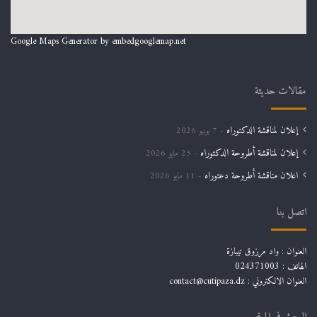
Google Maps Generator by
embedgooglemap.net
مقالات حديثة
إعلان لمناقشة الدكتوراه
7 يونيو 2026
إعلان لمناقشة أطروحة الدكتوراه
25 مايو 2026
اعلان مناقشة أطروحة دعتوراه
11 مايو 2026
اتصل بنا
العنوان : واد مرزوق تيبازة
الهاتف : 024371003
العنوان الالكتروني : contact@cutipaza.dz