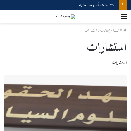
اعلان مناقشة أطروحة دعتوراه
القائمة
الرئيسية
/
إعلانات
/
استشارات
استشارات
استشارات
جدول
توقيت
المحاضرات
الخاصة
بالسداسي
الثاني
للسنة
الجامعية
2023/2022