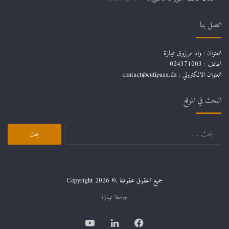
اتصل بنا
العنوان : واد مرزوق تيبازة
الهاتف : 024371003
العنوان الالكتروني : contact@cutipaza.dz
البحث في الموقع
البحث
عن:
جميع الحقوق محفوظة ,© Copyright 2026
جامعة تيبازة
فيسبوك
لينكدإن
يوتيوب