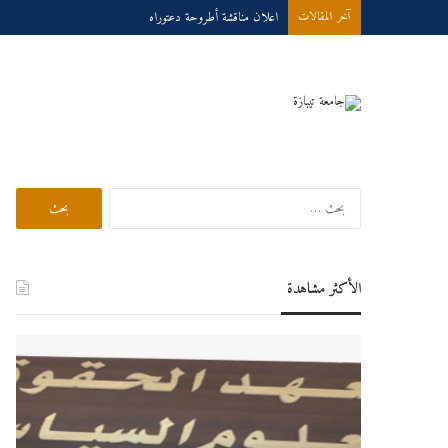
اعلان مناقشة أطروحة دعتوراه
آخر المقالات
بحث في الموقع
البحث
عن:
الأكثر مشاهدة
اعلان
درو
هام
عبر
لطلبة
الخط
السنة
للسنة
الثانية
الجام