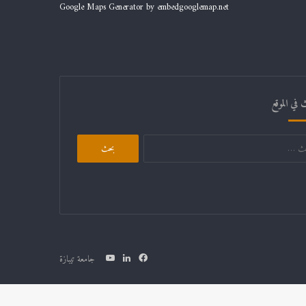
Google Maps Generator by
embedgooglemap.net
 في الموقع
البحث
عن:
فيسبوك
لينكدإن
يوتيوب
جامعة تيبازة