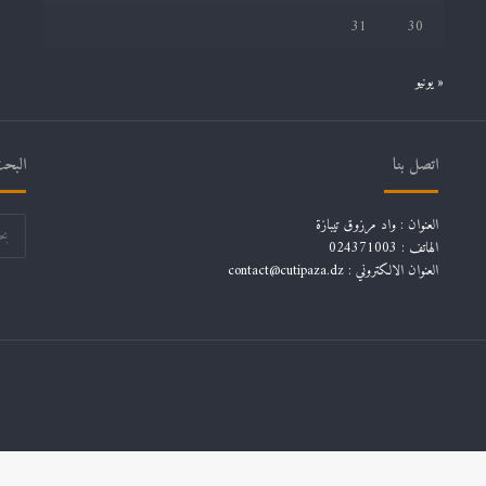
31
30
« يونيو
اتصل بنا
البحث
العنوان : واد مرزوق تيبازة
الهاتف : 024371003
العنوان الالكتروني : contact@cutipaza.dz