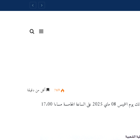
إضافة
بحث
عمود
عن
769
أقل من دقيقة
ة الخامسة مساءا 17.00
جدول
توقيت
جانبي
المحاضرات
الخاصةبالسداسي
الثاني