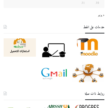
31
30
« يونيو
خدمات على الخط
روابط ذات صلة