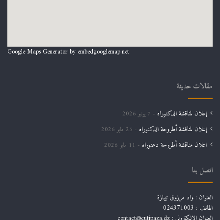
Google Maps Generator by
embedgooglemap.net
مقالات حديثة
إعلان لمناقشة الدكتوراه
7 يونيو 2026
إعلان لمناقشة أطروحة الدكتوراه
25 مايو 2026
اعلان مناقشة أطروحة دعتوراه
11 مايو 2026
اتصل بنا
العنوان : واد مرزوق تيبازة
الهاتف : 024371003
العنوان الالكتروني : contact@cutipaza.dz