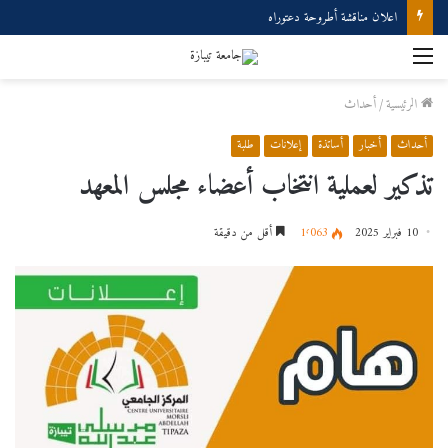
اعلان مناقشة أطروحة دعتوراه
الرئيسية
/
أحداث
أحداث
أخبار
أساتذة
إعلانات
طلبة
تذكير لعملية انتخاب أعضاء مجلس المعهد
10 فبراير 2025
1٬063
أقل من دقيقة