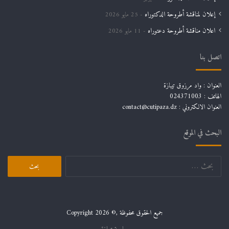
إعلان لمناقشة أطروحة الدكتوراه
25 مايو 2026
اعلان مناقشة أطروحة دعتوراه
11 مايو 2026
اتصل بنا
العنوان : واد مرزوق تيبازة
الهاتف : 024371003
العنوان الالكتروني : contact@cutipaza.dz
البحث في الموقع
جميع الحقوق محفوظة ,© Copyright 2026