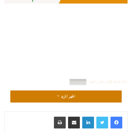
اعلان-لعملية-إنتخاب-مجلس-المعهد
Télécharger
اظهر المزيد