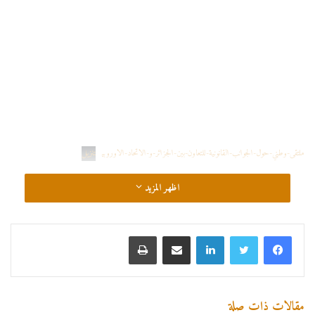
ملتقى-وطني-حول-الجوانب-القانونية-للتعاون-بين-الجزائر-و-الاتحاد-الاوروبي
تنزيل
اظهر المزيد
لينكدإن
مشاركة عبر البريد
طباعة
مقالات ذات صلة