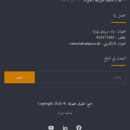
اعلان مناقشة أطروحة دعتوراه
11 مايو 2026
اتصل بنا
العنوان : واد مرزوق تيبازة
الهاتف : 024371003
العنوان الالكتروني : contact@cutipaza.dz
البحث في الموقع
البحث
عن:
جميع الحقوق محفوظة ,© Copyright 2026
جامعة تيبازة
فيسبوك
لينكدإن
يوتيوب