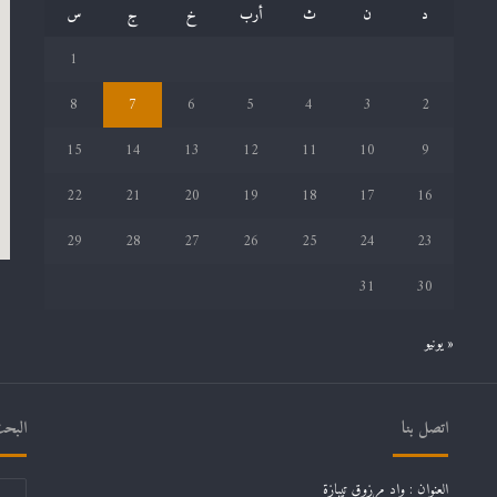
د
ن
ث
أرب
خ
ج
س
1
8
7
6
5
4
3
2
15
14
13
12
11
10
9
22
21
20
19
18
17
16
29
28
27
26
25
24
23
31
30
« يونيو
اتصل بنا
البحث
العنوان : واد مرزوق تيبازة