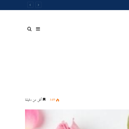
إضافة
بحث
عمود
عن
549
أقل من دقيقة
جانبي
محاضرات
السداسي
الاول